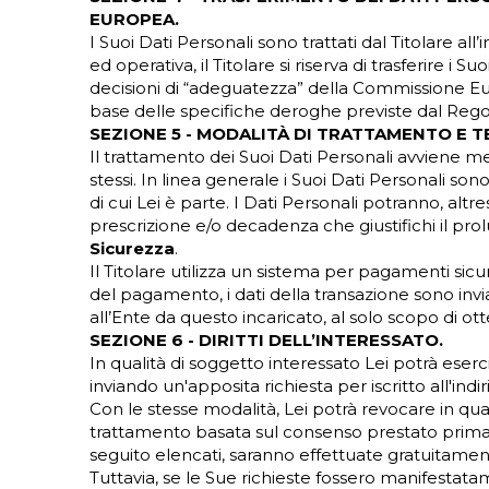
EUROPEA.
I Suoi Dati Personali sono trattati dal Titolare al
ed operativa, il Titolare si riserva di trasferire i
decisioni di “adeguatezza” della Commissione Euro
base delle specifiche deroghe previste dal Reg
SEZIONE 5 - MODALITÀ DI TRATTAMENTO E T
Il trattamento dei Suoi Dati Personali avviene me
stessi. In linea generale i Suoi Dati Personali s
di cui Lei è parte. I Dati Personali potranno, alt
prescrizione e/o decadenza che giustifichi il pr
Sicurezza
.
Il Titolare utilizza un sistema per pagamenti si
del pagamento, i dati della transazione sono invi
all’Ente da questo incaricato, al solo scopo di ot
SEZIONE 6 - DIRITTI DELL’INTERESSATO.
In qualità di soggetto interessato Lei potrà eserci
inviando un'apposita richiesta per iscritto all'in
Con le stesse modalità, Lei potrà revocare in qua
trattamento basata sul consenso prestato prima del
seguito elencati, saranno effettuate gratuitamen
Tuttavia, se le Sue richieste fossero manifestatam