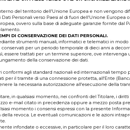
l’interno del territorio dell’Unione Europea e non vengono dif
 Suoi Dati Personali verso Paesi al di fuori dell’Unione Europea
pea, ovvero sulla base di adeguate garanzie fornite dal Paes
olamento.
EMPI DI CONSERVAZIONE DEI DATI PERSONALI.
diante strumenti manuali, informatici e telematici in modo da
ono conservati per un periodo temporale di dieci anni a deco
resì, essere trattati per un termine superiore, ove intervenga 
olungamento della conservazione dei dati.
curi conformi agli standard nazionali ed internazionali tem
ati per il tramite di una connessione protetta, all'Ente (Ba
tenere la necessaria autorizzazione all'esecuzione della tran
tare, in qualsiasi momento, nei confronti del Titolare, i dirit
dirizzo e-mail citato in precedenza oppure a mezzo posta pres
lsiasi momento i consensi espressi con la presente Informati
la revoca. Le eventuali comunicazioni e le azioni intraprese d
te.
ente infondate o eccessive, in particolare per il loro caratter