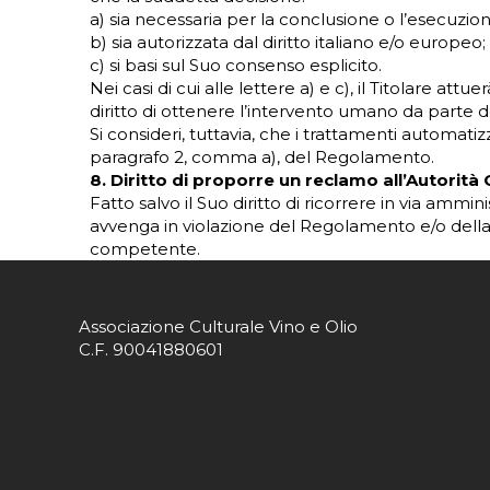
a) sia necessaria per la conclusione o l’esecuzione 
b) sia autorizzata dal diritto italiano e/o europeo;
c) si basi sul Suo consenso esplicito.
Nei casi di cui alle lettere a) e c), il Titolare attu
diritto di ottenere l’intervento umano da parte d
Si consideri, tuttavia, che i trattamenti automatiz
paragrafo 2, comma a), del Regolamento.
8. Diritto di proporre un reclamo all’Autorità
Fatto salvo il Suo diritto di ricorrere in via ammi
avvenga in violazione del Regolamento e/o della
competente.
Associazione Culturale Vino e Olio
C.F. 90041880601