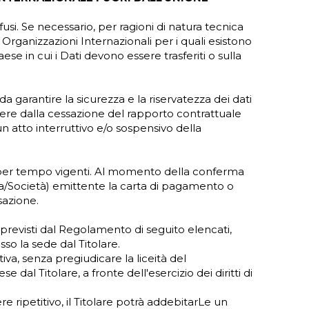
fusi. Se necessario, per ragioni di natura tecnica
 o Organizzazioni Internazionali per i quali esistono
e in cui i Dati devono essere trasferiti o sulla
 garantire la sicurezza e la riservatezza dei dati
rrere dalla cessazione del rapporto contrattuale
un atto interruttivo e/o sospensivo della
po per tempo vigenti. Al momento della conferma
nca/Società) emittente la carta di pagamento o
sazione.
ti previsti dal Regolamento di seguito elencati,
so la sede dal Titolare.
va, senza pregiudicare la liceità del
al Titolare, a fronte dell'esercizio dei diritti di
e ripetitivo, il Titolare potrà addebitarLe un