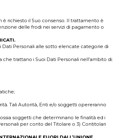
 è richiesto il Suo consenso. Il trattamento è
enzione delle frodi nei servizi di pagamento o
ICATI.
 Dati Personali alle sotto elencate categorie di
a che trattano i Suoi Dati Personali nell’ambito di:
atiche;
orità. Tali Autorità, Enti e/o soggetti opereranno
 ossia soggetti che determinano le finalità ed i
ersonali per conto del Titolare o 3) Contitolari
INTERNAZIONALE FUORI DALL’UNIONE