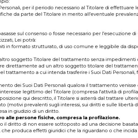
mpio:
ersonali, per il periodo necessario al Titolare di effettuare le
rifiche da parte del Titolare in merito all’eventuale prevalen
 basasse sul consenso o fosse necessario per l’esecuzione di 
zati, Lei potrà:
rniti in formato strutturato, di uso comune e leggibile da disp
n altro soggetto Titolare del trattamento senza impedimenti d
are direttamente ad un altro soggetto titolare del trattament
e del trattamento a cui intenda trasferire i Suoi Dati Personali
ento dei Suoi Dati Personali qualora il trattamento venisse ef
teresse legittimo del Titolare (compresa l'attività di profila
posizione qui descritto, il Titolare si asterrà dal trattare ul
(motivi prevalenti sugli interessi, sui diritti e sulle libertà 
a in giudizio di un diritto.
o alle persone fisiche, compresa la profilazione.
to il diritto di non essere sottoposto ad una decisione bas
, che produca effetti giuridici che la riguardano o che incid