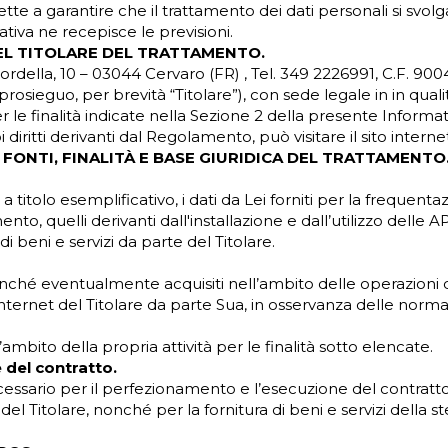
 a garantire che il trattamento dei dati personali si svolga n
iva ne recepisce le previsioni.
DEL TITOLARE DEL TRATTAMENTO.
Sordella, 10 – 03044 Cervaro (FR) , Tel. 349 2226991, C.F. 90
ieguo, per brevità “Titolare”), con sede legale in in qualit
r le finalità indicate nella Sezione 2 della presente Informat
i diritti derivanti dal Regolamento, può visitare il sito interne
, FONTI, FINALITÀ E BASE GIURIDICA DEL TRATTAMENTO
, a titolo esemplificativo, i dati da Lei forniti per la frequenta
ento, quelli derivanti dall'installazione e dall’utilizzo delle AP
di beni e servizi da parte del Titolare.
i, nonché eventualmente acquisiti nell’ambito delle operazioni 
nternet del Titolare da parte Sua, in osservanza delle normat
l’ambito della propria attività per le finalità sotto elencate.
 del contratto.
cessario per il perfezionamento e l’esecuzione del contratto
ti del Titolare, nonché per la fornitura di beni e servizi dell