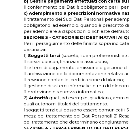
b) Gestire pagamenti effettuati con carte su
Il conferimento dei Dati è obbligatorio per il 
c) Adempimento a prescrizioni normative nazi
Il trattamento dei Suoi Dati Personali per adempi
obbligatorio, ad esempio, quando è prescritto dal
per adempiere a disposizioni o richieste dell'autor
SEZIONE 3 - CATEGORIE DI DESTINATARI AI 
Per il perseguimento delle finalità sopra indicat
destinatari.
1)
Soggetti terzi
(società, liberi professionisti e
 servizi bancari, finanziari e assicurativi;
 sistemi di pagamento, emissione o gestione di c
 archiviazione della documentazione relativa ai r
 revisione contabile, certificazione di bilancio;
 gestione di sistemi informatici e reti di tele
 protezione e sicurezza informatica;
2)
Autorità
quali, ad esempio, giudiziaria, amminis
quali autonomi titolari del trattamento.
I soggetti terzi cui possono essere comunicati i S
mezzi del trattamento dei Dati Personali; 2) Respo
del trattamento che determinano congiuntamente a
SEZIONE 4 - TRASFERIMENTO DEI DATI PER