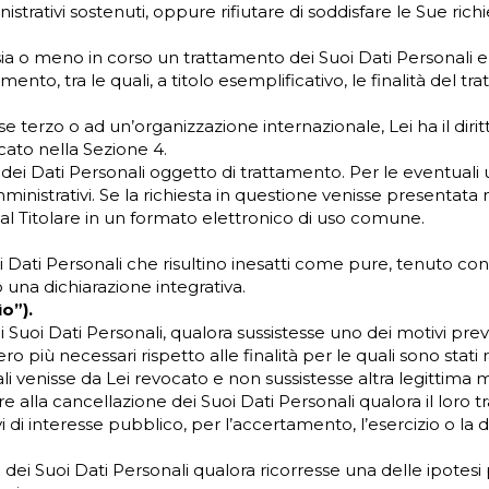
rativi sostenuti, oppure rifiutare di soddisfare le Sue richi
ia o meno in corso un trattamento dei Suoi Dati Personali e, 
mento, tra le quali, a titolo esemplificativo, le finalità del tr
se terzo o ad un’organizzazione internazionale, Lei ha il diri
cato nella Sezione 4.
a dei Dati Personali oggetto di trattamento. Per le eventuali 
inistrativi. Se la richiesta in questione venisse presentata 
dal Titolare in un formato elettronico di uso comune.
oi Dati Personali che risultino inesatti come pure, tenuto con
o una dichiarazione integrativa.
ìo”).
 Suoi Dati Personali, qualora sussistesse uno dei motivi previst
o più necessari rispetto alle finalità per le quali sono stati r
ali venisse da Lei revocato e non sussistesse altra legittima 
e alla cancellazione dei Suoi Dati Personali qualora il loro
 interesse pubblico, per l’accertamento, l’esercizio o la dife
 dei Suoi Dati Personali qualora ricorresse una delle ipotesi 