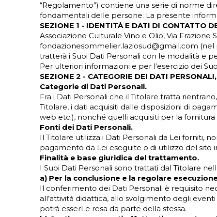
“Regolamento”) contiene una serie di norme dirette
fondamentali delle persone. La presente informat
SEZIONE 1 - IDENTITÀ E DATI DI CONTATTO 
Associazione Culturale Vino e Olio, Via Frazione 
fondazionesommelier.laziosud@gmail.com (nel pros
tratterà i Suoi Dati Personali con le modalità e pe
Per ulteriori informazioni e per l'esercizio dei Suo
SEZIONE 2 - CATEGORIE DEI DATI PERSONALI
Categorie di Dati Personali.
Fra i Dati Personali che il Titolare tratta rientrano
Titolare, i dati acquisiti dalle disposizioni di pagam
web etc.), nonché quelli acquisiti per la fornitura 
Fonti dei Dati Personali.
Il Titolare utilizza i Dati Personali da Lei fornit
pagamento da Lei eseguite o di utilizzo del sito i
Finalità e base giuridica del trattamento.
I Suoi Dati Personali sono trattati dal Titolare nel
a) Per la conclusione e la regolare esecuzione
Il conferimento dei Dati Personali è requisito ne
all’attività didattica, allo svolgimento degli even
potrà esserLe resa da parte della stessa.