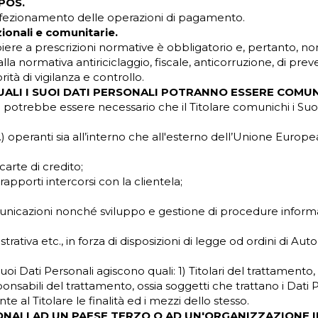
 POS.
perfezionamento delle operazioni di pagamento.
onali e comunitarie.
ere a prescrizioni normative è obbligatorio e, pertanto, non
la normativa antiriciclaggio, fiscale, anticorruzione, di prev
ità di vigilanza e controllo.
QUALI I SUOI DATI PERSONALI POTRANNO ESSERE COMUN
e potrebbe essere necessario che il Titolare comunichi i Suoi
tc.) operanti sia all’interno che all'esterno dell’Unione Europe
arte di credito;
apporti intercorsi con la clientela;
comunicazioni nonché sviluppo e gestione di procedure inform
trativa etc., in forza di disposizioni di legge od ordini di Aut
uoi Dati Personali agiscono quali: 1) Titolari del trattamento,
nsabili del trattamento, ossia soggetti che trattano i Dati P
l Titolare le finalità ed i mezzi dello stesso.
SONALI AD UN PAESE TERZO O AD UN'ORGANIZZAZIONE 