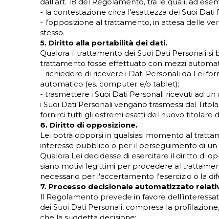
dall’art. 18 del Regolamento, tra le quali, ad ese
- la contestazione circa l’esattezza dei Suoi Dati P
- l’opposizione al trattamento, in attesa delle ve
stesso.
5. Diritto alla portabilità dei dati.
Qualora il trattamento dei Suoi Dati Personali si
trattamento fosse effettuato con mezzi automatiz
- richiedere di ricevere i Dati Personali da Lei fo
automatico (es. computer e/o tablet);
- trasmettere i Suoi Dati Personali ricevuti ad u
i Suoi Dati Personali vengano trasmessi dal Titol
fornirci tutti gli estremi esatti del nuovo titolar
6. Diritto di opposizione.
Lei potrà opporsi in qualsiasi momento al trattam
interesse pubblico o per il perseguimento di un in
Qualora Lei decidesse di esercitare il diritto di op
siano motivi legittimi per procedere al trattamento 
necessario per l'accertamento l’esercizio o la difes
7. Processo decisionale automatizzato relativ
Il Regolamento prevede in favore dell’interessa
dei Suoi Dati Personali, compresa la profilazione
che la suddetta decisione: