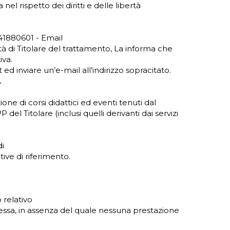
el rispetto dei diritti e delle libertà
041880601 - Email
à di Titolare del trattamento, La informa che
iva.
t ed inviare un’e-mail all’indirizzo sopracitato.
.
zione di corsi didattici ed eventi tenuti dal
P del Titolare (inclusi quelli derivanti dai servizi
di
ive di riferimento.
 relativo
a stessa, in assenza del quale nessuna prestazione